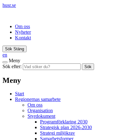
husr.se
Om oss
Nyheter
Kontakt
Sök
Stäng
en
Meny
Sök efter:
Sök
Meny
Start
Regionernas samarbete
Om oss
Organisation
Styrdokument
Programförklaring 2030
Strategisk plan 2026-2030
Strategi miljökrav
Samarbetsformer