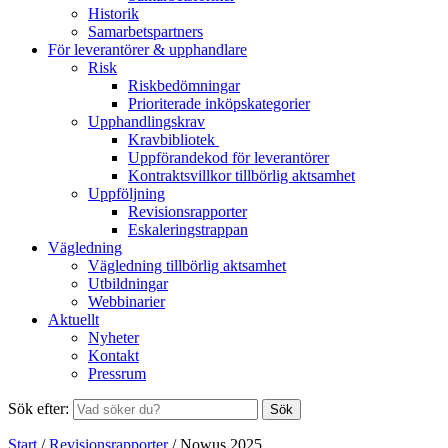
Historik
Samarbetspartners
För leverantörer & upphandlare
Risk
Riskbedömningar
Prioriterade inköpskategorier
Upphandlingskrav
Kravbibliotek
Uppförandekod för leverantörer
Kontraktsvillkor tillbörlig aktsamhet
Uppföljning
Revisionsrapporter
Eskaleringstrappan
Vägledning
Vägledning tillbörlig aktsamhet
Utbildningar
Webbinarier
Aktuellt
Nyheter
Kontakt
Pressrum
Sök efter:
Sök
Start
/
Revisionsrapporter
/
Nowus 2025