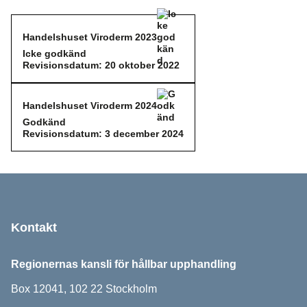
Handelshuset Viroderm 2023
Icke godkänd
Icke godkänd
Revisionsdatum: 20 oktober 2022
Handelshuset Viroderm 2024
Godkänd
Godkänd
Revisionsdatum: 3 december 2024
Sidfot
Kontakt
Regionernas kansli för hållbar upphandling
Box 12041, 102 22 Stockholm