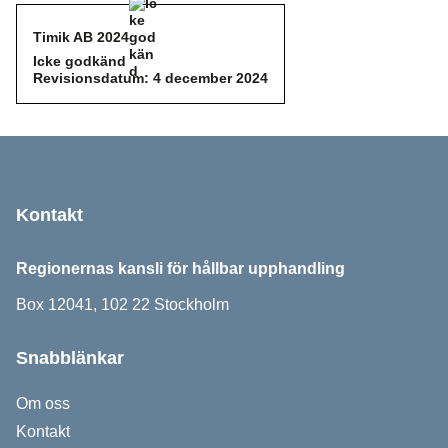
Timik AB 2024
Icke godkänd
Icke godkänd
Revisionsdatum: 4 december 2024
Sidfot
Kontakt
Regionernas kansli för hållbar upphandling
Box 12041, 102 22 Stockholm
Snabblänkar
Om oss
Kontakt