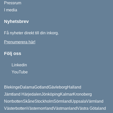
Pressrum
I media
Nyhetsbrev
Få nyheter direkt till din inkorg.
Prenumerera här!
Följ oss
Linkedin
YouTube
Blekinge
Dalarna
Gotland
Gävleborg
Halland
Jämtland Härjedalen
Jönköping
Kalmar
Kronoberg
Norrbotten
Skåne
Stockholm
Sörmland
Uppsala
Värmland
Västerbotten
Västernorrland
Västmanland
Västra Götaland