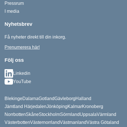
Pressrum
I media
Nyhetsbrev
Få nyheter direkt till din inkorg.
Prenumerera här!
Följ oss
Linkedin
YouTube
Blekinge
Dalarna
Gotland
Gävleborg
Halland
Jämtland Härjedalen
Jönköping
Kalmar
Kronoberg
Norrbotten
Skåne
Stockholm
Sörmland
Uppsala
Värmland
Västerbotten
Västernorrland
Västmanland
Västra Götaland