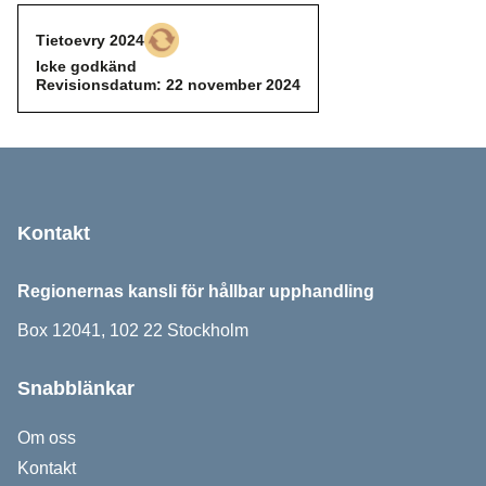
Tietoevry 2024
Icke godkänd
Icke godkänd
Revisionsdatum: 22 november 2024
Sidfot
Kontakt
Regionernas kansli för hållbar upphandling
Box 12041, 102 22 Stockholm
Snabblänkar
Om oss
Kontakt