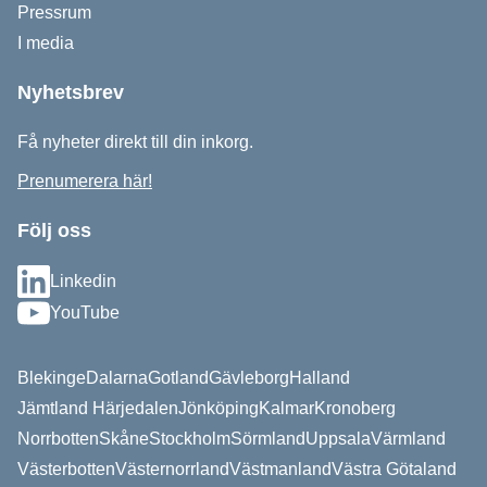
Pressrum
I media
Nyhetsbrev
Få nyheter direkt till din inkorg.
Prenumerera här!
Följ oss
Linkedin
YouTube
Blekinge
Dalarna
Gotland
Gävleborg
Halland
Jämtland Härjedalen
Jönköping
Kalmar
Kronoberg
Norrbotten
Skåne
Stockholm
Sörmland
Uppsala
Värmland
Västerbotten
Västernorrland
Västmanland
Västra Götaland