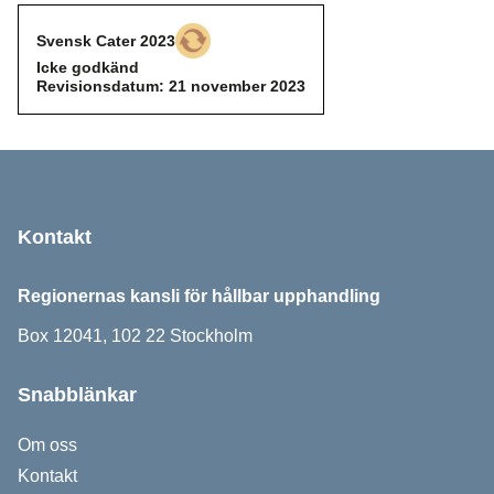
Svensk Cater 2023
Icke godkänd
Icke godkänd
Revisionsdatum: 21 november 2023
Sidfot
Kontakt
Regionernas kansli för hållbar upphandling
Box 12041, 102 22 Stockholm
Snabblänkar
Om oss
Kontakt