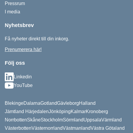
Pressrum
I media
Nyhetsbrev
Få nyheter direkt till din inkorg.
Prenumerera här!
Följ oss
Linkedin
YouTube
Blekinge
Dalarna
Gotland
Gävleborg
Halland
Jämtland Härjedalen
Jönköping
Kalmar
Kronoberg
Norrbotten
Skåne
Stockholm
Sörmland
Uppsala
Värmland
Västerbotten
Västernorrland
Västmanland
Västra Götaland