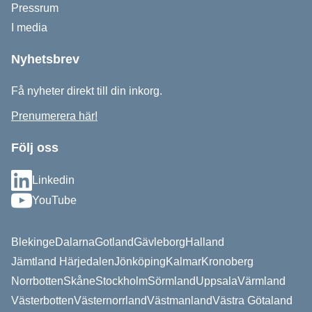
Pressrum
I media
Nyhetsbrev
Få nyheter direkt till din inkorg.
Prenumerera här!
Följ oss
Linkedin
YouTube
Blekinge
Dalarna
Gotland
Gävleborg
Halland
Jämtland Härjedalen
Jönköping
Kalmar
Kronoberg
Norrbotten
Skåne
Stockholm
Sörmland
Uppsala
Värmland
Västerbotten
Västernorrland
Västmanland
Västra Götaland