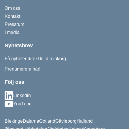
Om oss
Kontakt
Pressrum
I media
Nyhetsbrev
Få nyheter direkt till din inkorg.
Prenumerera här!
Följ oss
Linkedin
YouTube
Blekinge
Dalarna
Gotland
Gävleborg
Halland