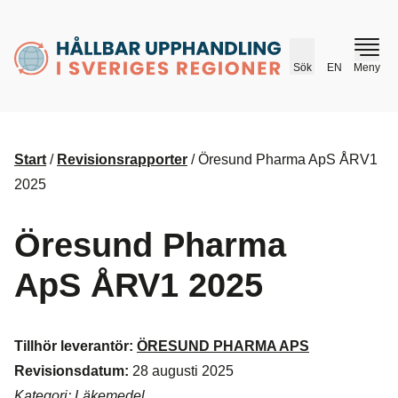
husr.se
Sök
EN
Meny
Start
/
Revisionsrapporter
/
Öresund Pharma ApS ÅRV1
2025
Öresund Pharma
ApS ÅRV1 2025
Tillhör leverantör:
ÖRESUND PHARMA APS
Revisionsdatum:
28 augusti 2025
Kategori: Läkemedel