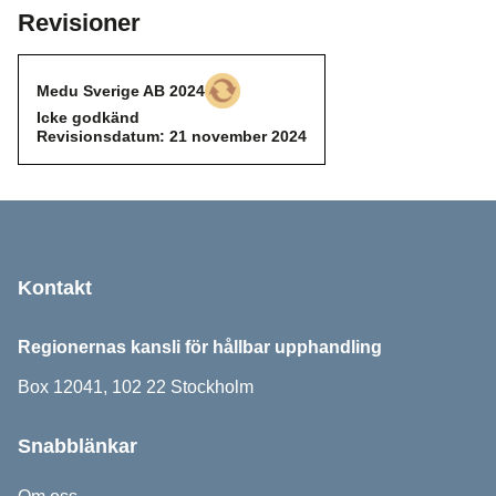
Revisioner
Medu Sverige AB 2024
Icke godkänd
Icke godkänd
Revisionsdatum: 21 november 2024
Sidfot
Kontakt
Regionernas kansli för hållbar upphandling
Box 12041, 102 22 Stockholm
Snabblänkar