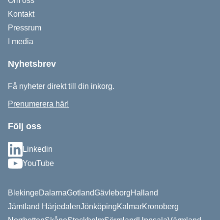
Om oss
Kontakt
Pressrum
I media
Nyhetsbrev
Få nyheter direkt till din inkorg.
Prenumerera här!
Följ oss
Linkedin
YouTube
Blekinge
Dalarna
Gotland
Gävleborg
Halland
Jämtland Härjedalen
Jönköping
Kalmar
Kronoberg