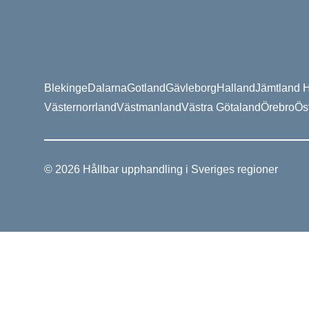
Blekinge
Dalarna
Gotland
Gävleborg
Halland
Jämtland H
Västernorrland
Västmanland
Västra Götaland
Örebro
Ös
© 2026 Hållbar upphandling i Sveriges regioner