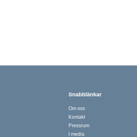
da ned Mediplast 2025
Snabblänkar
Om oss
Kontakt
Pressrum
I media