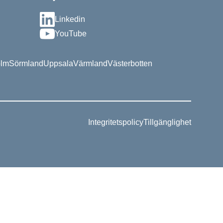
Linkedin
YouTube
olm
Sörmland
Uppsala
Värmland
Västerbotten
Integritetspolicy
Tillgänglighet