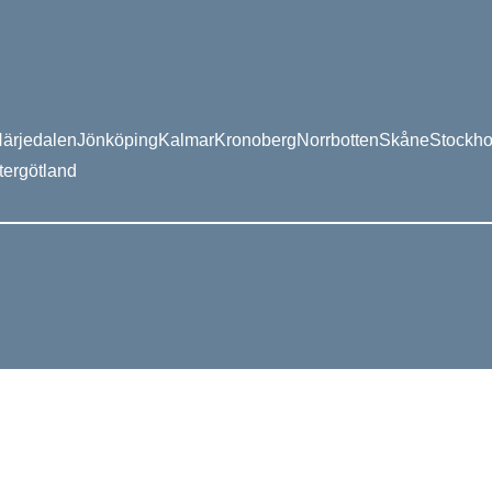
ärjedalen
Jönköping
Kalmar
Kronoberg
Norrbotten
Skåne
Stockh
tergötland