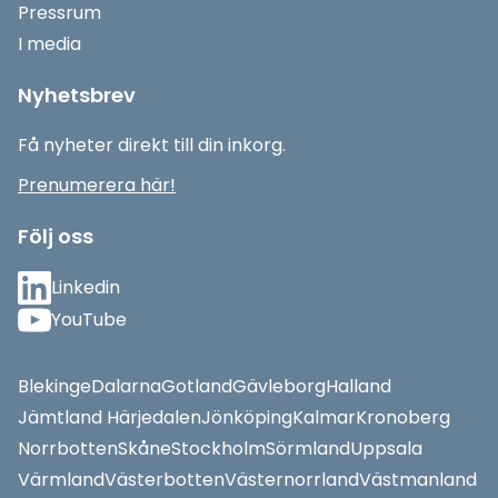
Pressrum
I media
Nyhetsbrev
Få nyheter direkt till din inkorg.
Prenumerera här!
Följ oss
Linkedin
YouTube
Blekinge
Dalarna
Gotland
Gävleborg
Halland
Jämtland Härjedalen
Jönköping
Kalmar
Kronoberg
Norrbotten
Skåne
Stockholm
Sörmland
Uppsala
Värmland
Västerbotten
Västernorrland
Västmanland