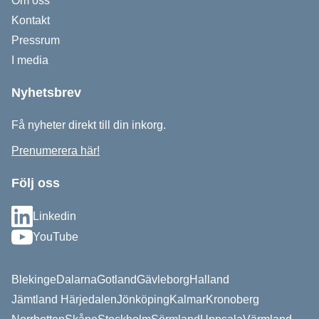
Om oss
Kontakt
Pressrum
I media
Nyhetsbrev
Få nyheter direkt till din inkorg.
Prenumerera här!
Följ oss
Linkedin
YouTube
Blekinge
Dalarna
Gotland
Gävleborg
Halland
Jämtland Härjedalen
Jönköping
Kalmar
Kronoberg