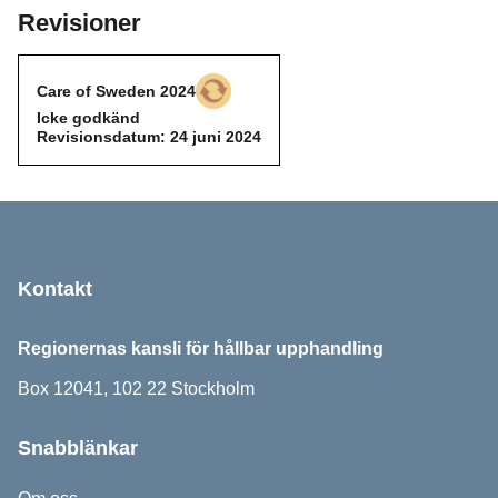
Revisioner
Care of Sweden 2024
Icke godkänd
Icke godkänd
Revisionsdatum: 24 juni 2024
Sidfot
Kontakt
Regionernas kansli för hållbar upphandling
Box 12041, 102 22 Stockholm
Snabblänkar