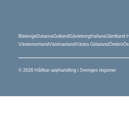
Blekinge
Dalarna
Gotland
Gävleborg
Halland
Jämtland H
Västernorrland
Västmanland
Västra Götaland
Örebro
Ös
© 2026 Hållbar upphandling i Sveriges regioner