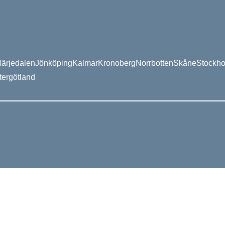
ärjedalen
Jönköping
Kalmar
Kronoberg
Norrbotten
Skåne
Stockh
tergötland