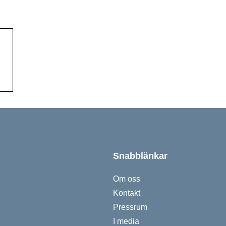
dkänd
adda ned Boston Scientific N
Snabblänkar
Om oss
Kontakt
Pressrum
I media