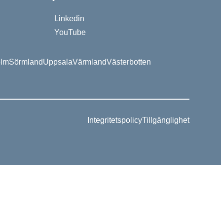
Linkedin
YouTube
olm
Sörmland
Uppsala
Värmland
Västerbotten
Integritetspolicy
Tillgänglighet