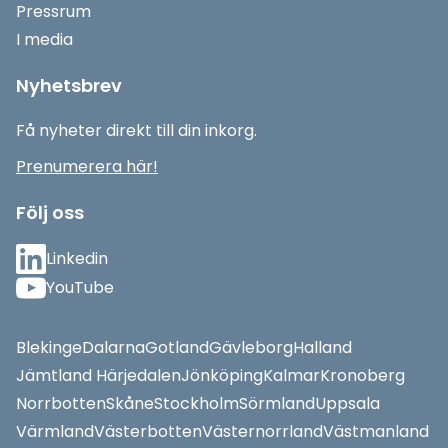
Pressrum
I media
Nyhetsbrev
Få nyheter direkt till din inkorg.
Prenumerera här!
Följ oss
Linkedin
YouTube
Blekinge
Dalarna
Gotland
Gävleborg
Halland
Jämtland Härjedalen
Jönköping
Kalmar
Kronoberg
Norrbotten
Skåne
Stockholm
Sörmland
Uppsala
Värmland
Västerbotten
Västernorrland
Västmanland