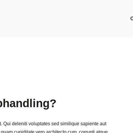
phandling?
t. Qui deleniti voluptates sed similique sapiente aut
quam cupiditate vero architecto cum, corrupti atque