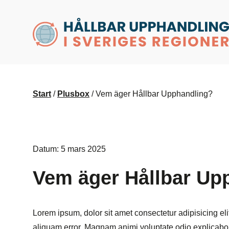
husr.se
Start
/
Plusbox
/
Vem äger Hållbar Upphandling?
Datum: 5 mars 2025
Vem äger Hållbar Up
Lorem ipsum, dolor sit amet consectetur adipisicing eli
aliquam error. Magnam animi voluptate odio explicabo 