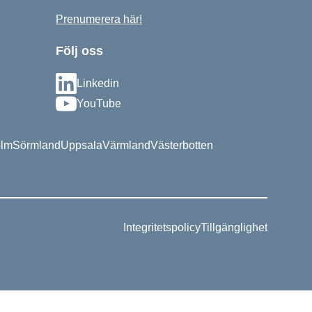
Prenumerera här!
Följ oss
Linkedin
YouTube
olm
Sörmland
Uppsala
Värmland
Västerbotten
Integritetspolicy
Tillgänglighet