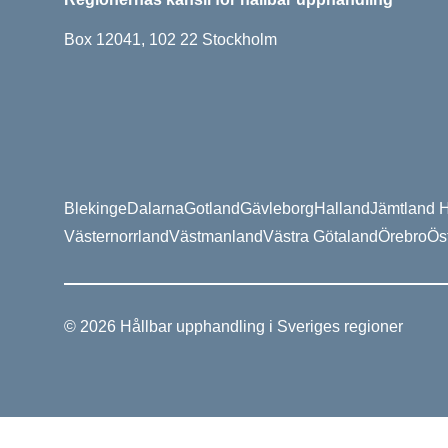
Box 12041, 102 22 Stockholm
Blekinge
Dalarna
Gotland
Gävleborg
Halland
Jämtland H
Västernorrland
Västmanland
Västra Götaland
Örebro
Ös
© 2026 Hållbar upphandling i Sveriges regioner