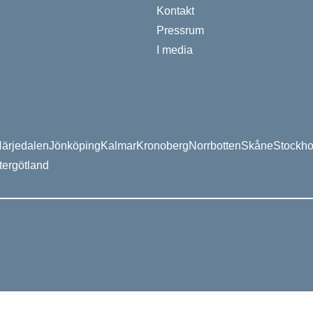
Kontakt
Pressrum
I media
ärjedalen
Jönköping
Kalmar
Kronoberg
Norrbotten
Skåne
Stockh
tergötland