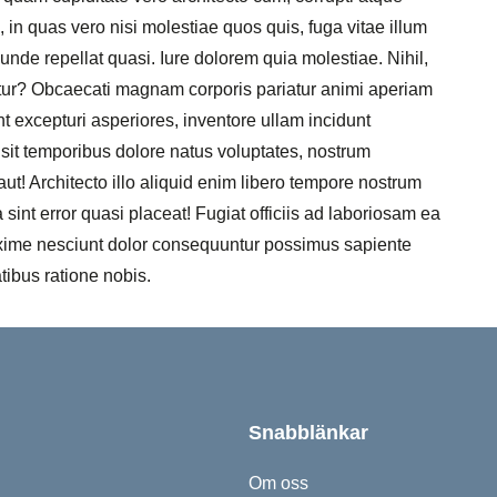
, in quas vero nisi molestiae quos quis, fuga vitae illum
nde repellat quasi. Iure dolorem quia molestiae. Nihil,
ur? Obcaecati magnam corporis pariatur animi aperiam
t excepturi asperiores, inventore ullam incidunt
 sit temporibus dolore natus voluptates, nostrum
ut! Architecto illo aliquid enim libero tempore nostrum
sint error quasi placeat! Fugiat officiis ad laboriosam ea
axime nesciunt dolor consequuntur possimus sapiente
ibus ratione nobis.
Snabblänkar
Om oss