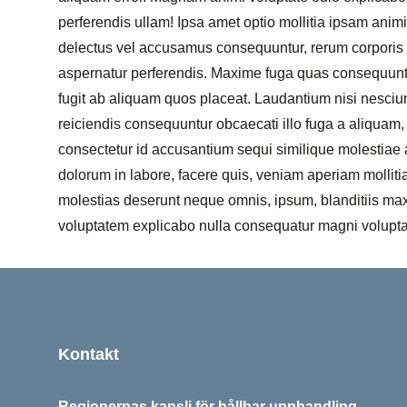
perferendis ullam! Ipsa amet optio mollitia ipsam animi
delectus vel accusamus consequuntur, rerum corporis u
aspernatur perferendis. Maxime fuga quas consequunt
fugit ab aliquam quos placeat. Laudantium nisi nesciun
reiciendis consequuntur obcaecati illo fuga a aliquam,
consectetur id accusantium sequi similique molestiae a
dolorum in labore, facere quis, veniam aperiam mollitia 
molestias deserunt neque omnis, ipsum, blanditiis m
voluptatem explicabo nulla consequatur magni voluptat
Sidfot
Kontakt
Regionernas kansli för hållbar upphandling