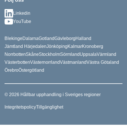
Följ oss
Linkedin
YouTube
Blekinge
Dalarna
Gotland
Gävleborg
Halland
Jämtland Härjedalen
Jönköping
Kalmar
Kronoberg
Norrbotten
Skåne
Stockholm
Sörmland
Uppsala
Värmland
Västerbotten
Västernorrland
Västmanland
Västra Götaland
Örebro
Östergötland
© 2026 Hållbar upphandling i Sveriges regioner
Integritetspolicy
Tillgänglighet