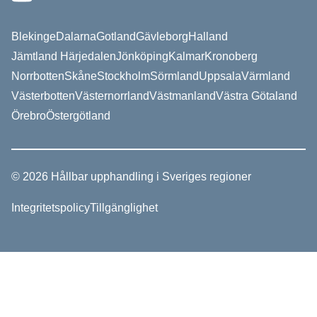
Blekinge
Dalarna
Gotland
Gävleborg
Halland
Jämtland Härjedalen
Jönköping
Kalmar
Kronoberg
Norrbotten
Skåne
Stockholm
Sörmland
Uppsala
Värmland
Västerbotten
Västernorrland
Västmanland
Västra Götaland
Örebro
Östergötland
© 2026 Hållbar upphandling i Sveriges regioner
Integritetspolicy
Tillgänglighet