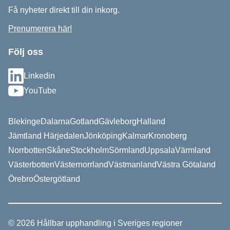
Få nyheter direkt till din inkorg.
Prenumerera här!
Följ oss
Linkedin
YouTube
Blekinge
Dalarna
Gotland
Gävleborg
Halland
Jämtland Härjedalen
Jönköping
Kalmar
Kronoberg
Norrbotten
Skåne
Stockholm
Sörmland
Uppsala
Värmland
Västerbotten
Västernorrland
Västmanland
Västra Götaland
Örebro
Östergötland
© 2026 Hållbar upphandling i Sveriges regioner