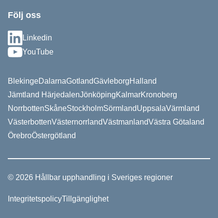
Följ oss
Linkedin
YouTube
Blekinge
Dalarna
Gotland
Gävleborg
Halland
Jämtland Härjedalen
Jönköping
Kalmar
Kronoberg
Norrbotten
Skåne
Stockholm
Sörmland
Uppsala
Värmland
Västerbotten
Västernorrland
Västmanland
Västra Götaland
Örebro
Östergötland
© 2026 Hållbar upphandling i Sveriges regioner
Integritetspolicy
Tillgänglighet