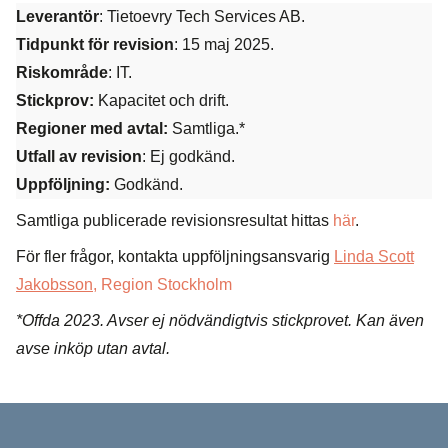
Leverantör
: Tietoevry Tech Services AB.
Tidpunkt för revision
: 15 maj 2025.
Riskområde
: IT.
Stickprov:
Kapacitet och drift.
Regioner med avtal:
Samtliga.*
Utfall av revision
: Ej godkänd.
Uppföljning:
Godkänd.
Samtliga publicerade revisionsresultat hittas
här
.
För fler frågor, kontakta uppföljningsansvarig
Linda Scott
Jakobsson
, Region Stockholm
*Offda 2023. Avser ej nödvändigtvis stickprovet. Kan även
avse inköp utan avtal.
Sidfot