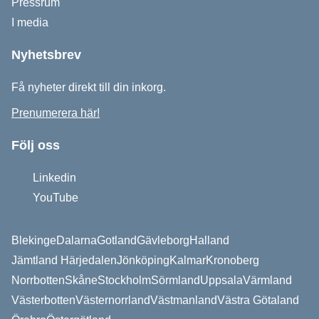
Pressrum
I media
Nyhetsbrev
Få nyheter direkt till din inkorg.
Prenumerera här!
Följ oss
Linkedin
YouTube
Blekinge
Dalarna
Gotland
Gävleborg
Halland
Jämtland Härjedalen
Jönköping
Kalmar
Kronoberg
Norrbotten
Skåne
Stockholm
Sörmland
Uppsala
Värmland
Västerbotten
Västernorrland
Västmanland
Västra Götaland