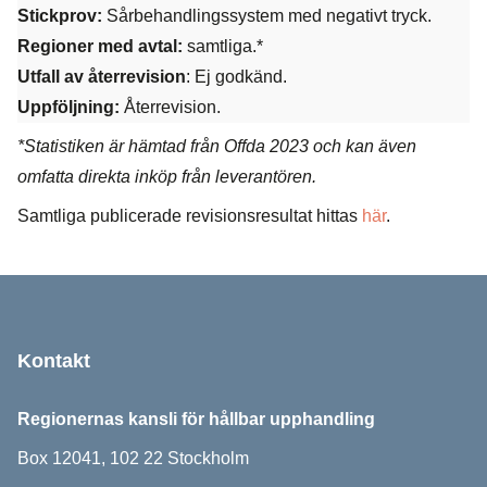
Stickprov:
Sårbehandlingssystem med negativt tryck.
Regioner med avtal:
samtliga.*
Utfall av återrevision
: Ej godkänd.
Uppföljning:
Återrevision.
*Statistiken är hämtad från Offda 2023 och kan även
omfatta direkta inköp från leverantören.
Samtliga publicerade revisionsresultat hittas
här
.
Sidfot
Kontakt
Regionernas kansli för hållbar upphandling
Box 12041, 102 22 Stockholm