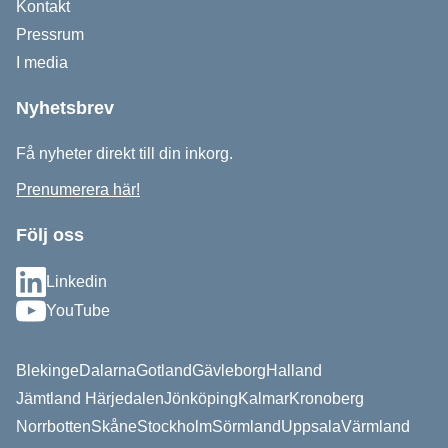
Kontakt
Pressrum
I media
Nyhetsbrev
Få nyheter direkt till din inkorg.
Prenumerera här!
Följ oss
Linkedin
YouTube
Blekinge
Dalarna
Gotland
Gävleborg
Halland
Jämtland Härjedalen
Jönköping
Kalmar
Kronoberg
Norrbotten
Skåne
Stockholm
Sörmland
Uppsala
Värmland