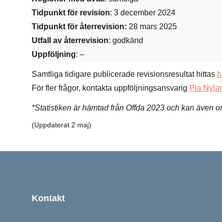
Tidpunkt för revision
: 3 december 2024
Tidpunkt för återrevision:
28 mars 2025
Utfall av återrevision
: godkänd
Uppföljning
: –
Samtliga tidigare publicerade revisionsresultat hittas
h
För fler frågor, kontakta uppföljningsansvarig
Pia Nyla
*Statistiken är hämtad från Offda 2023 och kan även om
(Uppdaterat 2 maj)
Sidfot
Kontakt