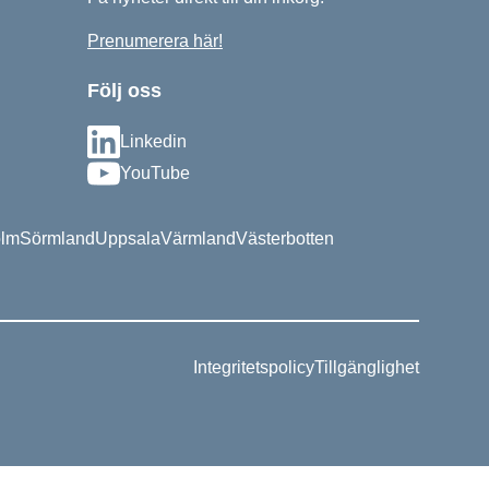
Prenumerera här!
Följ oss
Linkedin
YouTube
olm
Sörmland
Uppsala
Värmland
Västerbotten
Integritetspolicy
Tillgänglighet