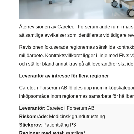
Återrevisionen av Caretec i Forserum ägde rum i mars 2
att samtliga avvikelser som identifierats vid tidigare re
Revisionen fokuserade regionernas särskilda kontraktsv
miljöarbete. Kontraktsvillkoret ligger i linje med FN:s 
och ställer bland annat krav på att leverantörer ska ide
Leverantör av intresse för flera regioner
Caretec i Forserum AB följdes upp inom inköpskategorin
inköpsområde inom regionernas samarbete för hållbar
Leverantör
: Caretec i Forserum AB
Riskområde
: Medicinsk grundutrustning
Stickprov
: Patientsäng P3
Regioner med avtal
: samtliga*