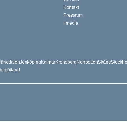
Kontakt
Pressrum
I media
ärjedalen
Jönköping
Kalmar
Kronoberg
Norrbotten
Skåne
Stockh
tergötland