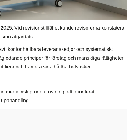
025. Vid revisionstillfället kunde revisorerna konstatera
vision åtgärdats.
illkor för hållbara leveranskedjor och systematiskt
vägledande principer för företag och mänskliga rättigheter
ntifiera och hantera sina hållbarhetsrisker.
 medicinsk grundutrustning, ett prioriterat
 upphandling.