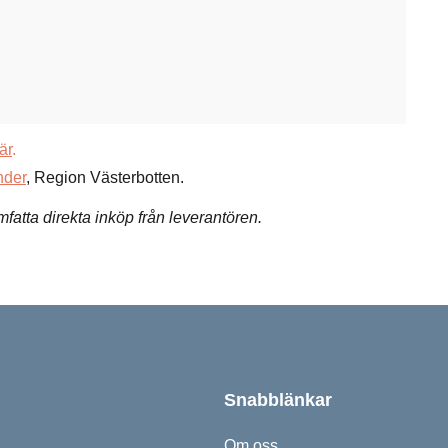
är
.
nder
, Region Västerbotten.
fatta direkta inköp från leverantören.
Snabblänkar
Om oss