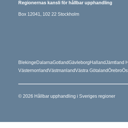
Regionernas kansli för hållbar upphandling
Box 12041, 102 22 Stockholm
Blekinge
Dalarna
Gotland
Gävleborg
Halland
Jämtland H
Västernorrland
Västmanland
Västra Götaland
Örebro
Ös
© 2026 Hållbar upphandling i Sveriges regioner