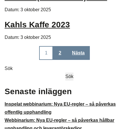
Datum: 3 oktober 2025
Kahls Kaffe 2023
Datum: 3 oktober 2025
Sidnumrering
1
2
Nästa
för
Sök
inlägg
Sök
Senaste inläggen
Inspelat webbinarium: Nya EU-regler – så påverkas
offentlig upphandling
Webbinarium: Nya EU-regler – så påverkas hållbar
upphandling och leverantörskedjor