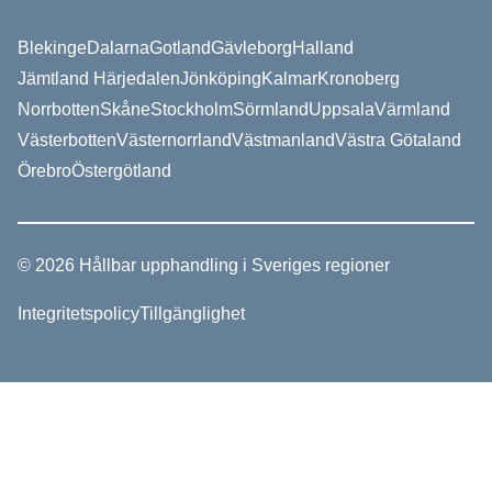
Blekinge
Dalarna
Gotland
Gävleborg
Halland
Jämtland Härjedalen
Jönköping
Kalmar
Kronoberg
Norrbotten
Skåne
Stockholm
Sörmland
Uppsala
Värmland
Västerbotten
Västernorrland
Västmanland
Västra Götaland
Örebro
Östergötland
© 2026 Hållbar upphandling i Sveriges regioner
Integritetspolicy
Tillgänglighet