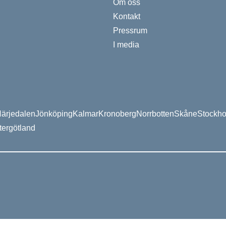
Om oss
Kontakt
Pressrum
I media
ärjedalen
Jönköping
Kalmar
Kronoberg
Norrbotten
Skåne
Stockh
tergötland