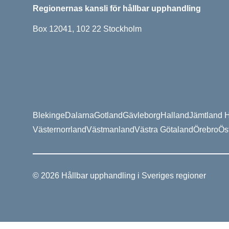
Regionernas kansli för hållbar upphandling
Box 12041, 102 22 Stockholm
Blekinge
Dalarna
Gotland
Gävleborg
Halland
Jämtland H
Västernorrland
Västmanland
Västra Götaland
Örebro
Ös
© 2026 Hållbar upphandling i Sveriges regioner