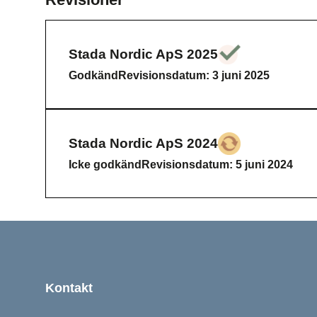
Stada Nordic ApS 2025
Godkänd
La
Godkänd
Revisionsdatum: 3 juni 2025
Stada Nordic ApS 2024
Icke godkänd
La
Icke godkänd
Revisionsdatum: 5 juni 2024
Sidfot
Kontakt