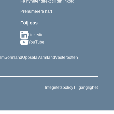
Få nyheter direkt till din inkorg.
Prenumerera här!
Följ oss
Linkedin
YouTube
olm
Sörmland
Uppsala
Värmland
Västerbotten
Integritetspolicy
Tillgänglighet