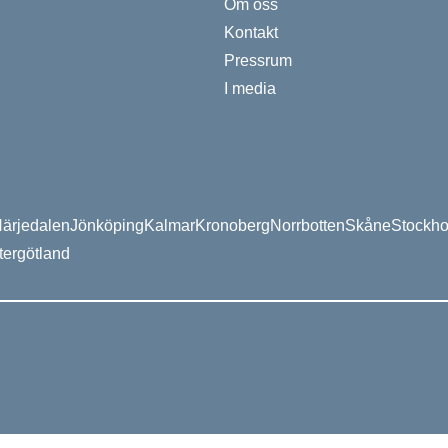
Om oss
Kontakt
Pressrum
I media
ärjedalen
Jönköping
Kalmar
Kronoberg
Norrbotten
Skåne
Stockh
tergötland