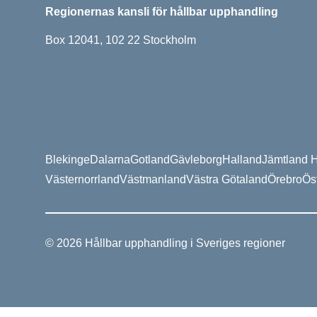
Regionernas kansli för hållbar upphandling
Box 12041, 102 22 Stockholm
Blekinge
Dalarna
Gotland
Gävleborg
Halland
Jämtland H
Västernorrland
Västmanland
Västra Götaland
Örebro
Ös
© 2026 Hållbar upphandling i Sveriges regioner