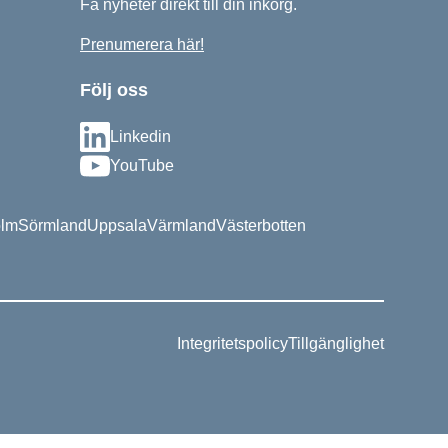
Få nyheter direkt till din inkorg.
Prenumerera här!
Följ oss
Linkedin
YouTube
olm
Sörmland
Uppsala
Värmland
Västerbotten
Integritetspolicy
Tillgänglighet