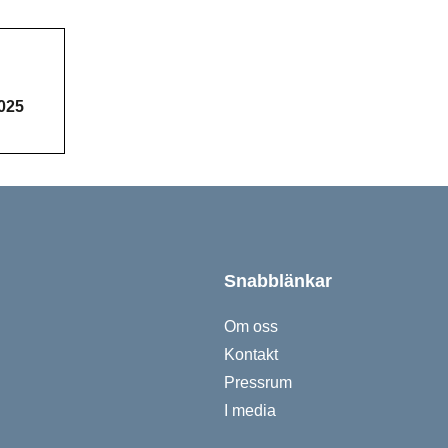
Ladda ned Braun B Medical 
025
Snabblänkar
Om oss
Kontakt
Pressrum
I media